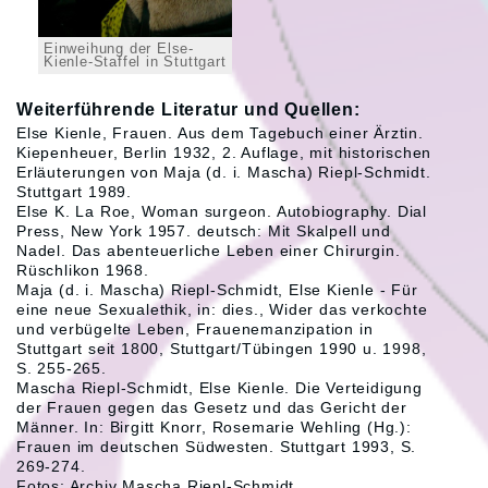
Einweihung der Else-
Kienle-Staffel in Stuttgart
Weiterführende Literatur und Quellen:
Else Kienle, Frauen. Aus dem Tagebuch einer Ärztin.
Kiepenheuer, Berlin 1932, 2. Auflage, mit historischen
Erläuterungen von Maja (d. i. Mascha) Riepl-Schmidt.
Stuttgart 1989.
Else K. La Roe, Woman surgeon. Autobiography. Dial
Press, New York 1957. deutsch: Mit Skalpell und
Nadel. Das abenteuerliche Leben einer Chirurgin.
Rüschlikon 1968.
Maja (d. i. Mascha) Riepl-Schmidt, Else Kienle - Für
eine neue Sexualethik, in: dies., Wider das verkochte
und verbügelte Leben, Frauenemanzipation in
Stuttgart seit 1800, Stuttgart/Tübingen 1990 u. 1998,
S. 255-265.
Mascha Riepl-Schmidt, Else Kienle. Die Verteidigung
der Frauen gegen das Gesetz und das Gericht der
Männer. In: Birgitt Knorr, Rosemarie Wehling (Hg.):
Frauen im deutschen Südwesten. Stuttgart 1993, S.
269-274.
Fotos: Archiv Mascha Riepl-Schmidt