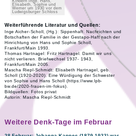
Kindern Inge, Hans,
Elisabeth, Sophie und
Werner um 1930 vor dem
Ludwigsburger Schloss
Weiterführende Literatur und Quellen:
Inge Aicher-Scholl, (Hg.): Sippenhaft. Nachrichten und
Botschaften der Familie in der Gestapo-Haft nach der
Hinrichtung von Hans und Sophie Scholl,
Frankfurt/Main 1993.
Thomas Hartnagel: Fritz Hartnagel. Damit wir uns
nicht verlieren. Briefwechsel 1937- 1943,
Frankfurt/Main 2005.
Mascha Riepl-Schmidt: Elisabeth Hartnagel, geb.
Scholl (1920-2020). Eine Würdigung der Schwester
von Sophie und Hans Scholl (https://www.lpb-
bw.de/2020-frauen-im-fokus).
Bildquellen: Fotos privat
Autorin: Mascha Riepl-Schmidt
Weitere Denk-Tage im Februar
28 Februar: Johanna Kappes (1879-1933) war