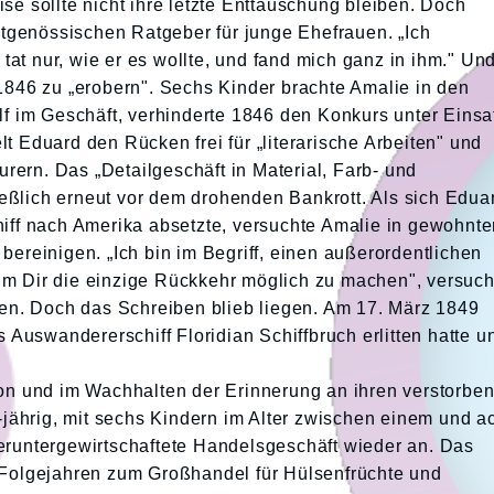
se sollte nicht ihre letzte Enttäuschung bleiben. Doch
eitgenössischen Ratgeber für junge Ehefrauen. „Ich
at nur, wie er es wollte, und fand mich ganz in ihm." Un
 1846 zu „erobern". Sechs Kinder brachte Amalie in den
alf im Geschäft, verhinderte 1846 den Konkurs unter Einsa
t Eduard den Rücken frei für „literarische Arbeiten" und
ern. Das „Detailgeschäft in Material, Farb- und
eßlich erneut vor dem drohenden Bankrott. Als sich Edua
hiff nach Amerika absetzte, versuchte Amalie in gewohnte
bereinigen. „Ich bin im Begriff, einen außerordentlichen
um Dir die einzige Rückkehr möglich zu machen", versuch
ilen. Doch das Schreiben blieb liegen. Am 17. März 1849
as Auswandererschiff Floridian Schiffbruch erlitten hatte u
ion und im Wachhalten der Erinnerung an ihren verstorbe
ährig, mit sechs Kindern im Alter zwischen einem und a
eruntergewirtschaftete Handelsgeschäft wieder an. Das
n Folgejahren zum Großhandel für Hülsenfrüchte und