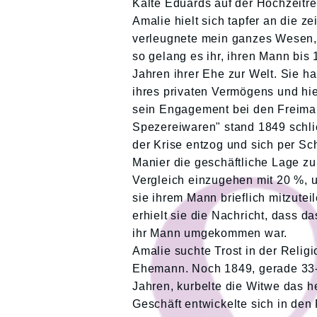
Kälte Eduards auf der Hochzeitrei
Amalie hielt sich tapfer an die z
verleugnete mein ganzes Wesen, t
so gelang es ihr, ihren Mann bis
Jahren ihrer Ehe zur Welt. Sie h
ihres privaten Vermögens und hiel
sein Engagement bei den Freimaur
Spezereiwaren" stand 1849 schli
der Krise entzog und sich per Sc
Manier die geschäftliche Lage zu 
Vergleich einzugehen mit 20 %, 
sie ihrem Mann brieflich mitzute
erhielt sie die Nachricht, dass d
ihr Mann umgekommen war.
Amalie suchte Trost in der Relig
Ehemann. Noch 1849, gerade 33-j
Jahren, kurbelte die Witwe das h
Geschäft entwickelte sich in de