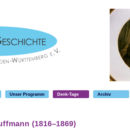
Unser Programm
Denk-Tage
Archiv
auffmann (1816–1869)