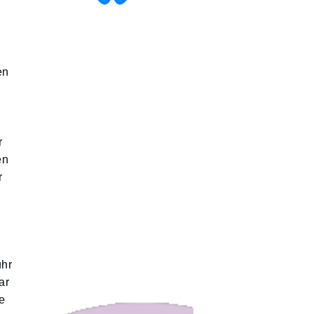
en
n
r
en
r
uhr
ar
e