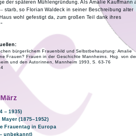
age der späteren Mühlengründung. Als Amalie Kauffmann
g
–
starb, so Florian Waldeck in seiner Beschreibung alter
Haus wohl gefestigt da, zum großen Teil dank ihres
."
uellen:
ischen bürgerlichem Frauenbild und Selbstbehauptung: Amalie
hne Frauen? Frauen in der Geschichte Mannheims. Hsg. von de
heim und den Autorinnen, Mannheim 1993, S. 63-76
14
 März
4 – 1935)
b. Mayer (1875–1952)
ale Frauentag in Europa
 – unbekannt)