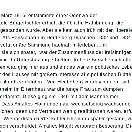
 März 1816, entstammte einer Odenwälder
te Bürgertochter erhielt die übliche Halbbildung, die
gestanden wurde. Aber sie kam auch früh mit den liberal
. Als Pensionärin in Heidelberg zwischen 1832 und 1834
evolutionäre Stimmung hautnah miterleben. „Im
 sie sich später, „war der Zusammenfluss der freisinnige
on ihr Unterstützung erhielten, frühere Burschenschaftle
en war, ging hier aus und ein; es war ein politisches Leb
er des Hauses mit großem Interesse alle politischen Blätte
chlands verfolgten." Von Heidelberg verabschiedete sich
aheim im Elternhaus war die junge Frau zum dumpfen
verdammt. Diese ging sie 1840 mit dem Mannheimer
. Dass Amalies Hoffnungen auf wechselseitig wachsende
ichen Ideen und Vertrauen wenig realitätsnah waren, erf
e. Wie ihr distanzierter kühler Ehemann später gestand, w
h verschuldet. Amalies Mitgift versprach Besserung. Di