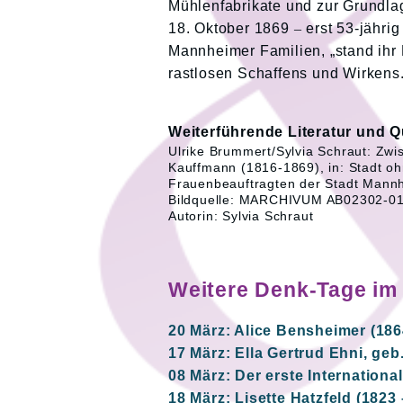
Mühlenfabrikate und zur Grundl
18. Oktober 1869
–
erst 53-jähri
Mannheimer Familien, „stand ihr 
rastlosen Schaffens und Wirkens
Weiterführende Literatur und Q
Ulrike Brummert/Sylvia Schraut: Zw
Kauffmann (1816-1869), in: Stadt o
Frauenbeauftragten der Stadt Mann
Bildquelle: MARCHIVUM AB02302-0
Autorin: Sylvia Schraut
Weitere Denk-Tage im
20 März: Alice Bensheimer (186
17 März: Ella Gertrud Ehni, ge
08 März: Der erste Internation
18 März: Lisette Hatzfeld (1823