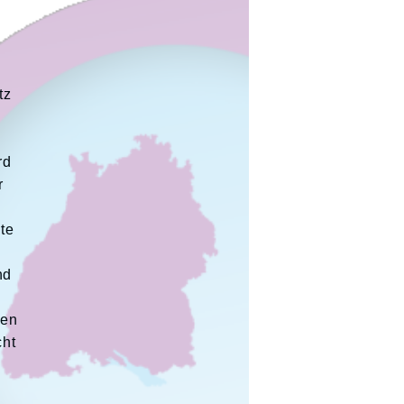
d
tz
rd
r
te
nd
nen
cht